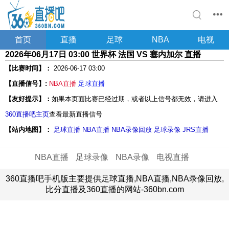
首页
直播
足球
NBA
电视
2026年06月17日 03:00 世界杯 法国 VS 塞内加尔 直播
【比赛时间】：
2026-06-17 03:00
【直播信号】:
NBA直播
足球直播
【友好提示】：
如果本页面比赛已经过期，或者以上信号都无效，请进入
360直播吧主页
查看最新直播信号
【站内地图】：
足球直播
NBA直播
NBA录像回放
足球录像
JRS直播
NBA直播
足球录像
NBA录像
电视直播
360直播吧手机版主要提供足球直播,NBA直播,NBA录像回放,
比分直播及360直播的网站-360bn.com