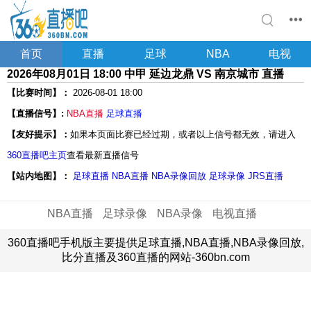
首页
直播
足球
NBA
电视
2026年08月01日 18:00 中甲 延边龙鼎 VS 南京城市 直播
【比赛时间】：
2026-08-01 18:00
【直播信号】:
NBA直播
足球直播
【友好提示】：
如果本页面比赛已经过期，或者以上信号都无效，请进入
360直播吧主页
查看最新直播信号
【站内地图】：
足球直播
NBA直播
NBA录像回放
足球录像
JRS直播
NBA直播
足球录像
NBA录像
电视直播
360直播吧手机版主要提供足球直播,NBA直播,NBA录像回放,
比分直播及360直播的网站-360bn.com